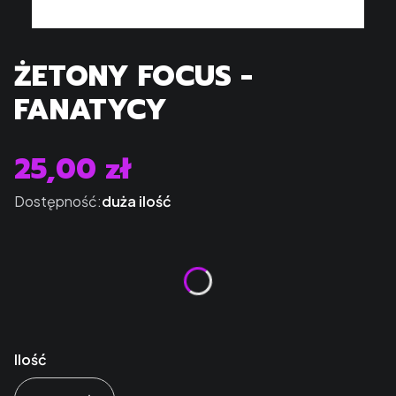
ŻETONY FOCUS -
FANATYCY
25,00 zł
Cena
Dostępność:
duża ilość
Kolor
*
Wybierz
Ilość