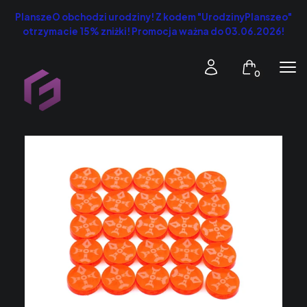
PlanszeO obchodzi urodziny! Z kodem "UrodzinyPlanszeo"
otrzymacie 15% zniżki! Promocja ważna do 03.06.2026!
Produkty w k
Zaloguj się
Koszyk
Men