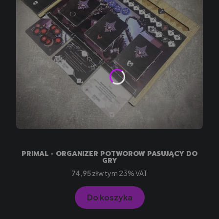
PRIMAL - ORGANIZER POTWORÓW PASUJĄCY DO
GRY
Cena brutto
w tym %s VAT
74,95 zł
w tym
23%
VAT
Do koszyka