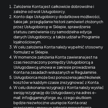
Założenie Konta jest całkowicie dobrowolne i
zależne od woli Usługobiorcy.
Konto daje Usługobiorcy dodatkowe możliwości,
takie jak: przeglądanie historii zamówień złożonych
przez Usługobiorcę w Sklepie, sprawdzenie
statusu zamówienia czy samodzielna edycja
danych Usługobiorcy, a także udział w Programie
lojalnościowym.
W celu założenia Konta należy wypełnić stosowny
formularz w Sklepie.
W momencie założenia Konta zawierana jest na
czas nieoznaczony pomiędzy Usługobiorcą a
Usługodawcą umowa w zakresie prowadzenia
Konta na zasadach wskazanych w Regulaminie.
Usługobiorca może bez ponoszenia jakichkolwiek
kosztów w każdym czasie zrezygnować z Konta.
W celu dokonania rezygnacji z Konta należy wysłać
swoją rezygnację do Usługodawcy na adres e-
mail: info@gamingforge.eu, czego skutkiem
będzie niezwłoczne usunięcie Konta oraz
rozwiązanie umowy w zakresie prowadzenia