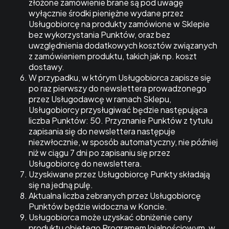
złożone zamówienie brane są pod uwagę
wyłącznie środki pieniężne wydane przez
Usługobiorcę na produkty zamówione w Sklepie
bez wykorzystania Punktów, oraz bez
uwzględnienia dodatkowych kosztów związanych
z zamówieniem produktu, takich jak np. koszt
dostawy.
W przypadku, w którym Usługobiorca zapisze się
po raz pierwszy do newslettera prowadzonego
przez Usługodawcę w ramach Sklepu,
Usługobiorcy przysługiwać będzie następująca
liczba Punktów: 50. Przyznanie Punktów z tytułu
zapisania się do newslettera następuje
niezwłocznie, w sposób automatyczny, nie później
niż w ciągu 7 dni po zapisaniu się przez
Usługobiorcę do newslettera.
Uzyskiwane przez Usługobiorcę Punkty składają
się na jedną pulę.
Aktualna liczba zebranych przez Usługobiorcę
Punktów będzie widoczna w Koncie.
Usługobiorca może uzyskać obniżenie ceny
produktu objętego Programem lojalnościowym, w