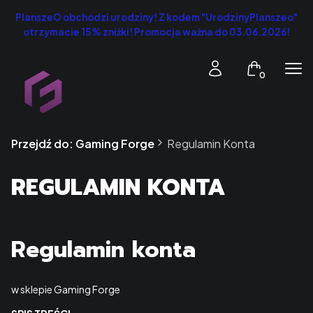
PlanszeO obchodzi urodziny! Z kodem "UrodzinyPlanszeo"
otrzymacie 15% zniżki! Promocja ważna do 03.06.2026!
Produkty w k
Zaloguj się
Koszyk
Men
Przejdź do:
Gaming Forge
Regulamin Konta
REGULAMIN KONTA
Regulamin konta
w sklepie Gaming Forge