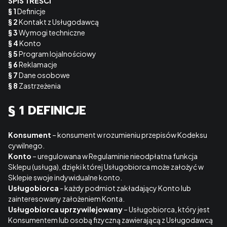
SPIS TREŚCI
§ 1
Definicje
§ 2
Kontakt z Usługodawcą
§ 3
Wymogi techniczne
§ 4
Konto
§ 5
Program lojalnościowy
§ 6
Reklamacje
§ 7
Dane osobowe
§ 8
Zastrzeżenia
§ 1 DEFINICJE
Konsument
– konsument w rozumieniu przepisów Kodeksu
cywilnego.
Konto
– uregulowana w Regulaminie nieodpłatna funkcja
Sklepu (usługa), dzięki której Usługobiorca może założyć w
Sklepie swoje indywidualne konto.
Usługobiorca
- każdy podmiot zakładający Konto lub
zainteresowany założeniem Konta.
Usługobiorca uprzywilejowany
– Usługobiorca, który jest
Konsumentem lub osobą fizyczną zawierającą z Usługodawcą