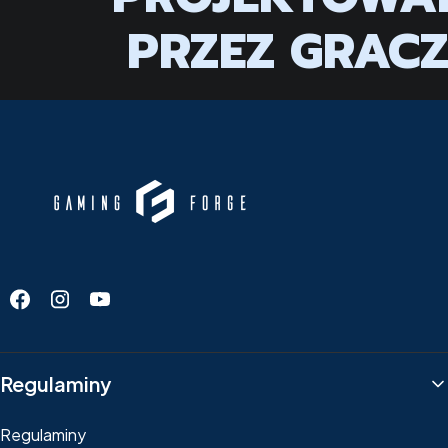
PRZEZ GRAC
Linki w stopce
Regulaminy
Regulaminy