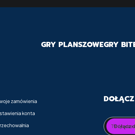
GRY PLANSZOWE
GRY BI
DOŁĄCZ
woje zamówienia
stawienia konta
rzechowalnia
Twój adres
Dołącz d