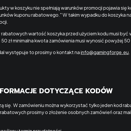
kty w koszyku nie spełniają warunków promocji pojawia się 
arunków kuponu rabatowego." W takim wypadku do koszyka n
cji.
abatowych wartość koszyka przed użyciem kodu musi być w
i 50 zł minimalna kwota zamówienia musi wynosić powyżej 50 
dal występuje to prosimy o kontakt na
info@gamingforge.eu
NFORMACJE DOTYCZĄCE KODÓW
zą się. W zamówieniu można wykorzystać tylko jeden kod ra
w rabatowych prosimy o złożenie osobnych zamówień oraz ma
reślony termin przydatności.