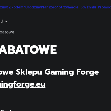
iny! Z kodem "UrodzinyPlanszeo" otrzymacie 15% zniżki! Promo
NU
abatowe
RABATOWE
owe Sklepu Gaming Forge
ingforge.eu