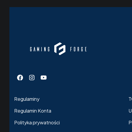
Linki w stopce
Regulaminy
T
Regulamin Konta
U
Polityka prywatności
P