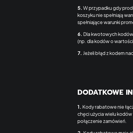
5.
W przypadku gdy produ
koszyku nie spełniają w
spełniające warunki promo
6.
Dla kwotowych kodów r
(np. dla kodów o wartośc
7.
Jeżeli błąd z kodem na
DODATKOWE I
1.
Kody rabatowe nie łąc
chęci użycia wielu kodó
połączenie zamówień.
2.
Kody rabatowe mają ok