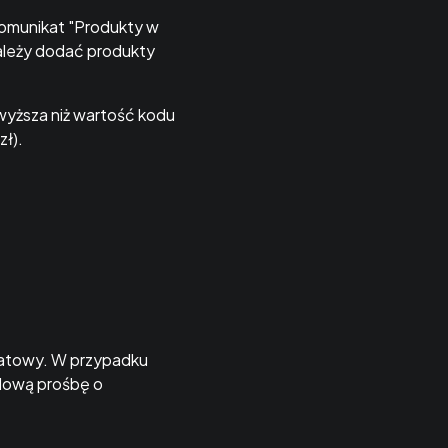
komunikat "Produkty w
ależy dodać produkty
yższa niż wartość kodu
zł).
.
batowy. W przypadku
ilową prośbę o