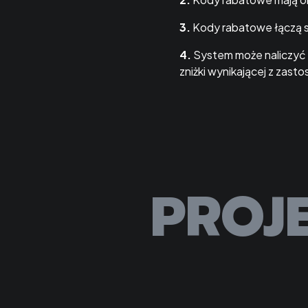
3.
Kody rabatowe łączą si
4.
System może naliczyć z
zniżki wynikającej z zas
PROJ