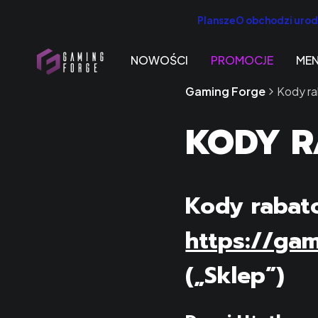
PlanszeO obchodzi urodz
NOWOŚCI
PROMOCJE
ME
Gaming Forge
Kody r
KODY 
Kody rabat
https://gam
(„Sklep”)