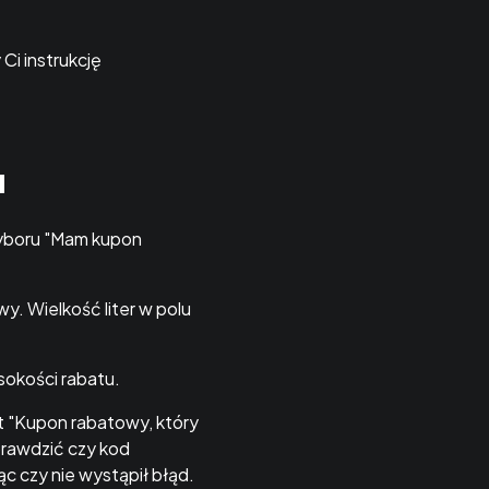
Ci instrukcję
H
wyboru "Mam kupon
. Wielkość liter w polu
sokości rabatu.
 "Kupon rabatowy, który
prawdzić czy kod
c czy nie wystąpił błąd.