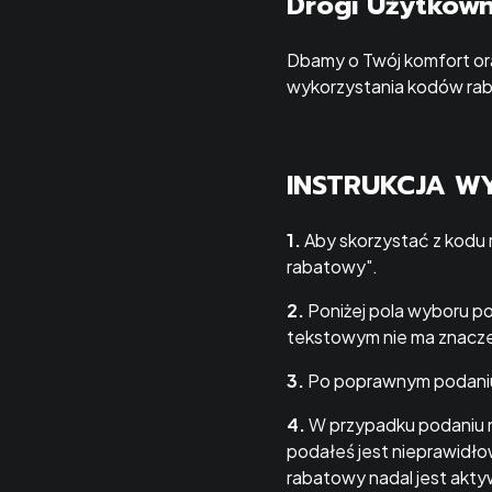
Drogi Użytkown
Dbamy o Twój komfort ora
wykorzystania kodów ra
INSTRUKCJA 
1.
Aby skorzystać z kodu
rabatowy".
2.
Poniżej pola wyboru po
tekstowym nie ma znaczeni
3.
Po poprawnym podaniu 
4.
W przypadku podaniu n
podałeś jest nieprawidło
rabatowy nadal jest akty