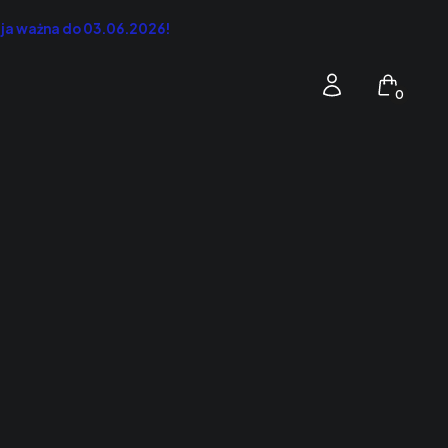
cja ważna do 03.06.2026!
Produkty 
Zaloguj się
Koszyk