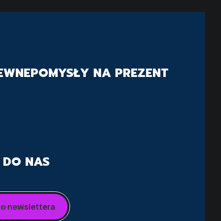
TEWNE
POMYSŁY NA PREZENT
 DO NAS
 e-mail
o newslettera