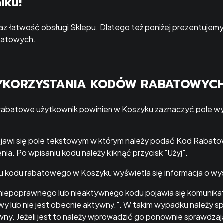
iku!
z łatwość obsługi Sklepu. Dlatego też poniżej prezentujemy 
batowych.
WYKORZYSTANIA KODÓW RABATOWYC
 rabatowe użytkownik powinien w Koszyku zaznaczyć pole 
jawi się pole tekstowym w którym należy podać Kod Rabatowy
a. Po wpisaniu kodu należy kliknąć przycisk "Użyj".
kodu rabatowego w Koszyku wyświetla się informacja o wy
iepoprawnego lub nieaktywnego kodu pojawia się komunikat
wy lub nie jest obecnie aktywny.". W takim wypadku należy s
wny. Jeżeli jest to należy wprowadzić go ponownie sprawdzają