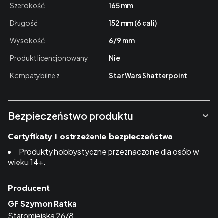
Szerokość
165 mm
Długość
152 mm (6 cali)
Wysokość
6/9 mm
Produkt licencjonowany
Nie
Kompatybilne z
Star Wars Shatterpoint
Bezpieczeństwo produktu
Certyfikaty i ostrzeżenie bezpieczeństwa
Produkty hobbystyczne przeznaczone dla osób w
wieku 14+.
Producent
GF Szymon Ratka
Staromiejska 26/8