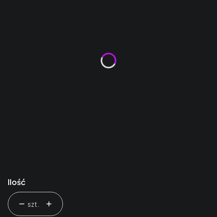
Logo lub znak graficzny
(+25,00 zł)
Opcjonalne
Tekst
(+10,00 zł)
Opcjonalne
*
OSŁONKA
BRAK
HDF
(+5,00 zł)
SKLEJKA
(+10,00 zł)
AKRYL
(+20,00 zł)
Ilość
szt.