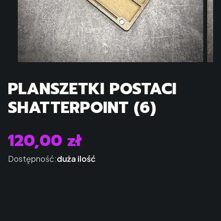
PLANSZETKI POSTACI
SHATTERPOINT (6)
120,00 zł
Cena
Dostępność:
duża ilość
Kolor tacki
*
Wybierz