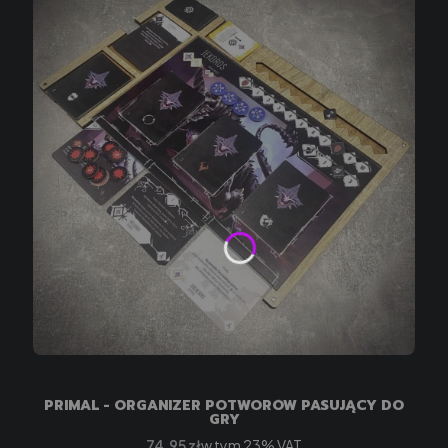
PRIMAL - ORGANIZER POTWORÓW PASUJĄCY DO
GRY
Cena brutto
w tym %s VAT
74,95 zł
w tym
23%
VAT