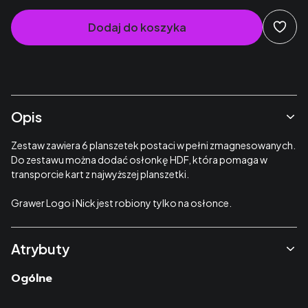
Dodaj do koszyka
Opis
Zestaw zawiera 6 planszetek postaci w pełni zmagnesowanych.
Do zestawu można dodać osłonkę HDF, która pomaga w
transporcie kart z najwyższej planszetki.
Grawer Logo i Nick jest robiony tylko na osłonce.
Atrybuty
Ogólne