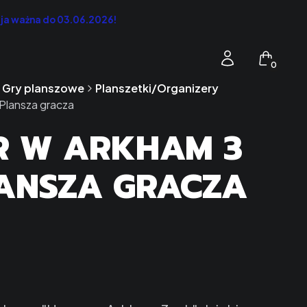
cja ważna do 03.06.2026!
Produkty 
Zaloguj się
Koszyk
Gry planszowe
Planszetki/Organizery
 Plansza gracza
R W ARKHAM 3
PLANSZA GRACZA