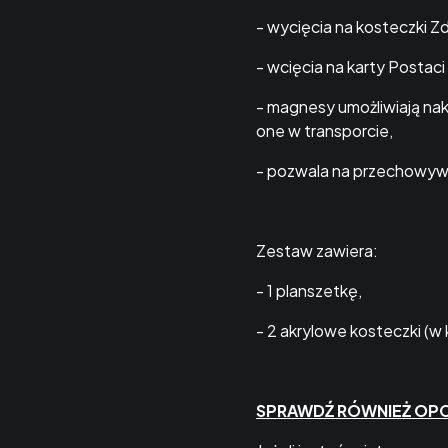
- wycięcia na kosteczki Z
- wcięcia na karty Postac
- magnesy umożliwiają nakł
one w transporcie,
- pozwala na przechowywa
Zestaw zawiera:
- 1 planszetkę,
- 2 akrylowe kosteczki (w 
SPRAWDŹ RÓWNIEŻ OPC