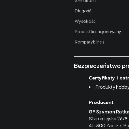
Szerokość
Długość
Wysokość
Produkt licencjonowany
Kompatybilne z
Bezpieczeństwo pr
Certyfikaty i os
Produkty hobby
Producent
GF Szymon Ratk
Staromiejska 26/8
41-800 Zabrze, Po