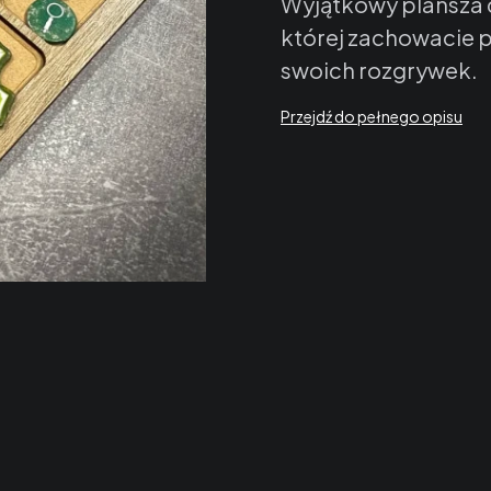
Wyjątkowy plansza d
której
zachowacie p
swoich rozgrywek.
Przejdź do pełnego opisu
Kolor tacki
*
Wybierz
Logo lub znak graficzn
Tekst
(+6,00 zł)
Opcjonaln
*
OSŁONKA