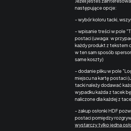
Jeżeli jesteś zaintereso
następujące opcje:
- wybór koloru tacki, wsz
- wpisanie treści w pole 
postaci (uwaga: w przypad
każdy produkt z tekstem 
w ten sam sposób spersona
same koszty)
- dodanie pliku w pole "Lo
miejscu na kartę postaci 
tacki należy dodawać każd
wypadku każda z tacek bę
naliczone dla każdej z ta
- zakup osłonki HDF pozwa
postaci pomiędzy rozgry
wystarczy tylko jedna osł