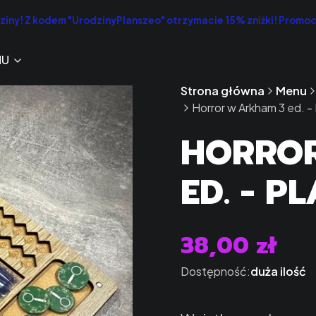
iny! Z kodem "UrodzinyPlanszeo" otrzymacie 15% zniżki! Promo
NU
Strona główna
Menu
Horror w Arkham 3 ed. -
HORRO
ED. - 
38,00 zł
Cena
Dostępność:
duża ilość