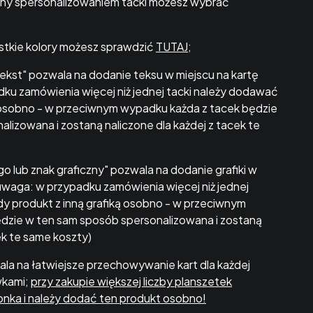
wany spersonalizowaniem tacki możesz wybrać
ystkie kolory możesz sprawdzić
TUTAJ
;
"Tekst" pozwala na dodanie teksu w miejscu na kartę
ku zamówienia więcej niż jednej tacki należy dodawać
osobno - w przeciwnym wypadku każda z tacek będzie
lizowana i zostaną naliczone dla każdej z tacek te
go lub znak graficzny" pozwala na dodanie grafiki w
(uwaga: w przypadku zamówienia więcej niż jednej
y produkt z inną grafiką osobno - w przeciwnym
dzie w ten sam sposób spersonalizowana i zostaną
cek te same koszty)
la na łatwiejsze przechowywanie kart dla każdej
wkami;
przy zakupie większej liczby planszetek
onka i należy dodać ten produkt osobno!