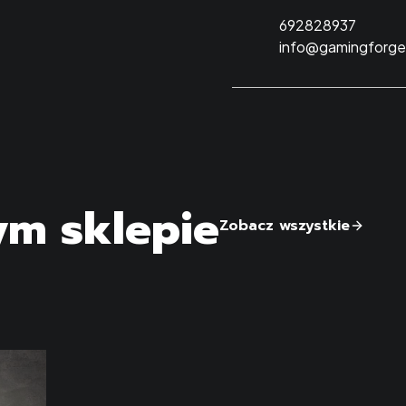
692828937
info@gamingforge
ym sklepie
Zobacz wszystkie