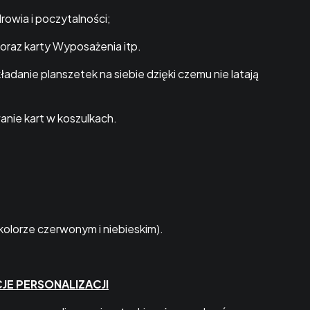
drowia i poczytalności;
i oraz karty Wyposażenia itp.
adanie planszetek na siebie dzięki czemu nie latają
nie kart w koszulkach.
kolorze czerwonym i niebieskim).
JE PERSONALIZACJI