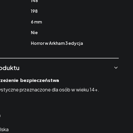
148
198
6 mm
Nie
Horror w Arkham 3 edycja
oduktu
trzeżenie bezpieczeństwa
styczne przeznaczone dla osób w wieku 14+.
a
lska