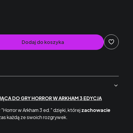
SKLEJKA
(+12,00 zł)
Dodaj do koszyka
JĄCA DO GRY HORROR W ARKHAM 3 EDYCJA
"Horror w Arkham 3 ed." dzięki, której
zachowacie
as każdą ze swoich rozgrywek.