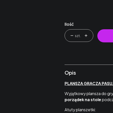
BRAK
HDF
(+8,00 zł)
Ilość
szt.
Opis
PLANSZA GRACZA PASU
Wyjątkowy plansza do gry 
porządek na stole
podcz
Atuty planszetki: