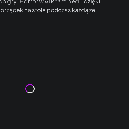
o gry "Horror w Arkham 3 ed." dzięki,
orządek na stole
podczas każdą ze
y
(+20,00 zł)
Opcjonalne
e