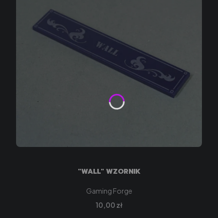
"WALL" WZORNIK
Producent
Gaming Forge
Cena
10,00 zł