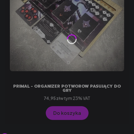
PRIMAL - ORGANIZER POTWORÓW PASUJĄCY DO
GRY
Cena brutto
w tym %s VAT
74,95 zł
w tym
23%
VAT
Do koszyka