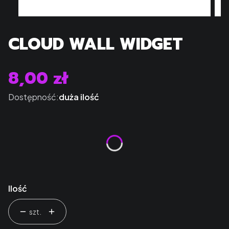
CLOUD WALL WIDGET
8,00 zł
Cena
Dostępność:
duża ilość
Kolor
*
Wybierz
Ilość
szt.