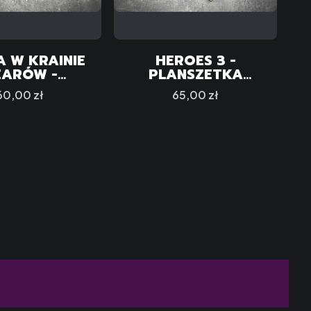
 W KRAINIE
HEROES 3 -
ZARÓW -
PLANSZETKA
ANSZETKA
GRACZA PASUJĄCA
Cena
Cena
60,00 zł
65,00 zł
ĄCA DO GRY
DO GRY