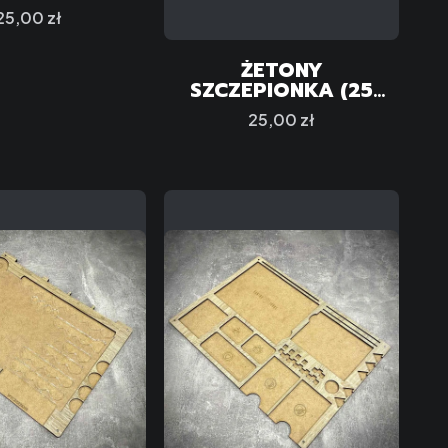
Cena
25,00 zł
ŻETONY
SZCZEPIONKA (25
SZTUK)
Cena
25,00 zł