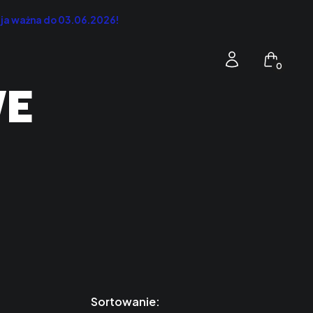
cja ważna do 03.06.2026!
Produkty 
Zaloguj się
Koszyk
WE
Sortowanie: