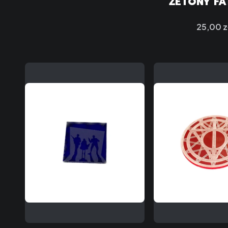
ŻETONY FA
Cena
25,00 z