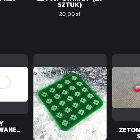
SZTUK)
Cena
20,00 zł
Y
WANE
ŻETON
NE