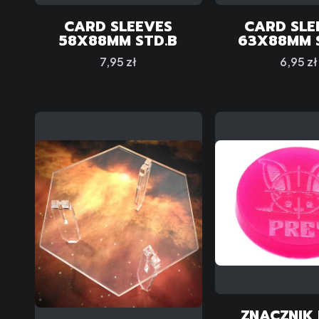
CARD SLEEVES
CARD SLE
58X88MM STD.B
63X88MM 
Cena
Cena
7,95 zł
6,95 zł
ZNACZNIK