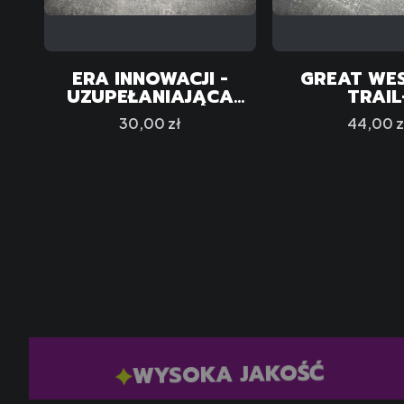
ERA INNOWACJI -
GREAT WE
UZUPEŁANIAJĄCA
TRAIL
PLANSZA GRACZA
UZUPEŁNI
Cena
Cena
30,00 zł
44,00 z
PLANSZA G
WYSOKA JAKOŚĆ