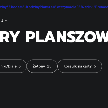
iny! Z kodem "UrodzinyPlanszeo" otrzymacie 15% zniżki! Promo
NU
RY PLANSZO
zniki/Diale
8
Żetony
25
Koszulki na karty
5