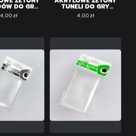
OWE ŻETONY
AKRYLOWE ŻETONY
DÓW DO GRY
TUNELI DO GRY
LHU: DEATH
"CTHULHU: DEATH
Cena
Cena
4,00 zł
4,00 zł
 DIE" (2)
MAY DIE" (2)