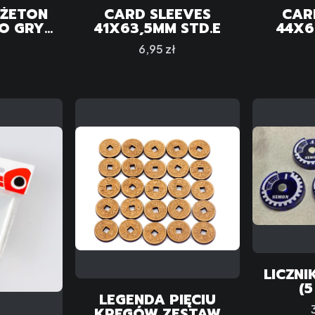
ŻETON
CARD SLEEVES
CAR
O GRY
41X63,5MM STD.E
44X6
 DEATH
Cena
6,95 zł
E"
LICZNIK
(
LEGENDA PIĘCIU
KRĘGÓW ZESTAW