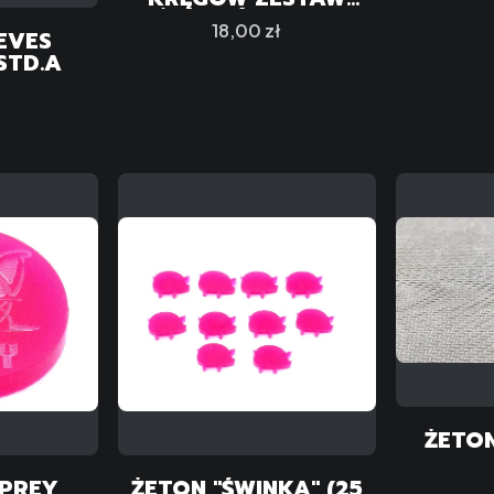
ŻETONÓW LOSU
Cena
18,00 zł
EVES
(MONETY)
STD.A
ŻETON
 PREY
ŻETON "ŚWINKA" (25