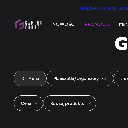
PlanszeO obchodzi urodz
NOWOŚCI
PROMOCJE
ME
G
Menu
Planszetki/Organizery
73
Lic
Cena
Rodzaj produktu
Koniec filtrów
Lista produktów