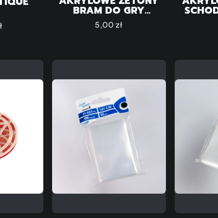
AKRYLOWE ŻETONY
AKRYL
TIQUE
BRAM DO GRY
SCHO
"CTHULHU: DEATH
"CTHU
Cena
5,00 zł
ł
MAY DIE" (3)
MAY