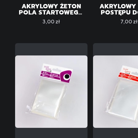
AKRYLOWY ŻETON
AKRYLOWY 
POLA STARTOWEGO
POSTĘPU D
DO GRY "CTHULHU:
"CTHULHU:
Cena
Cena
3,00 zł
7,00 zł
DEATH MAY DIE"
MAY DI