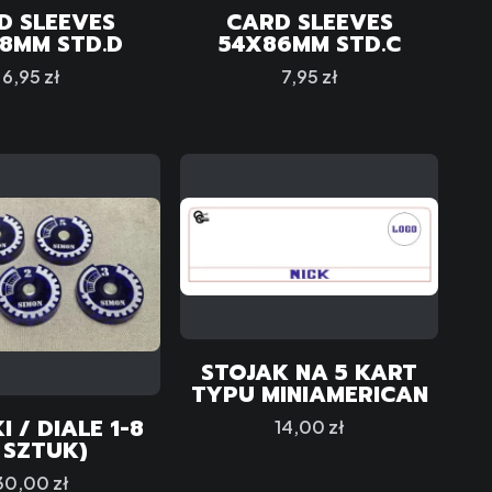
D SLEEVES
CARD SLEEVES
8MM STD.D
54X86MM STD.C
Cena
Cena
6,95 zł
7,95 zł
STOJAK NA 5 KART
TYPU MINIAMERICAN
I / DIALE 1-8
Cena
14,00 zł
5 SZTUK)
Cena
30,00 zł