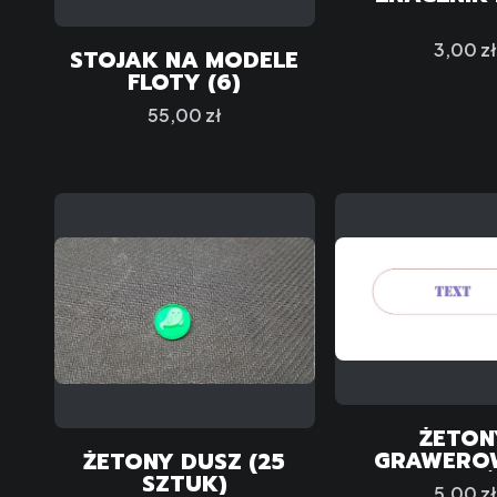
Cena
3,00 zł
STOJAK NA MODELE
FLOTY (6)
Cena
55,00 zł
ŻETON
GRAWERO
ŻETONY DUSZ (25
PODŁUŻ
SZTUK)
Cena
5,00 zł