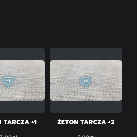
 TARCZA +1
ŻETON TARCZA +2
Cena
Cena