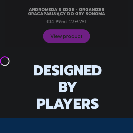
ANDROMEDA'S EDGE - ORGANIZER
GRACAPASUJĄCY DO GRY SONOMA
Gross price
incl. %s VAT
€14.99
incl.
23%
VAT
View product
DESIGNED
BY
PLAYERS