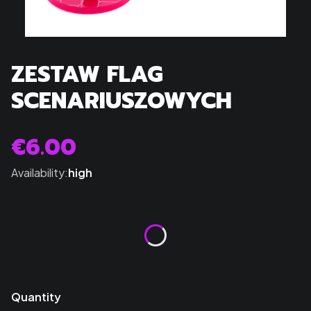
ZESTAW FLAG
SCENARIUSZOWYCH
€6.00
Price
Availability:
high
Color
*
Select
Quantity