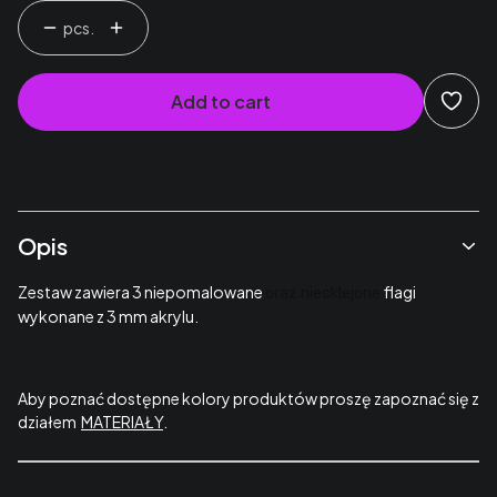
pcs.
Add to cart
Opis
Zestaw zawiera 3 niepomalowane
flagi
oraz niesklejone
wykonane z 3 mm akrylu.
Aby poznać dostępne kolory produktów proszę zapoznać się z
działem
MATERIAŁY
.