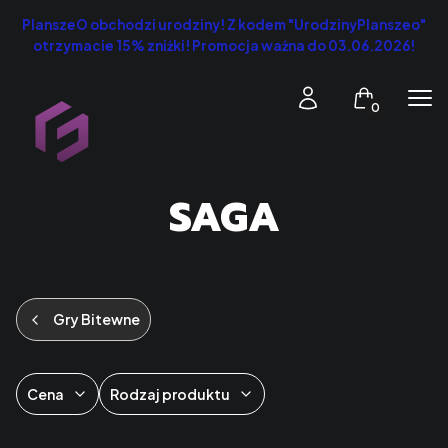
PlanszeO obchodzi urodziny! Z kodem "UrodzinyPlanszeo"
otrzymacie 15% zniżki! Promocja ważna do 03.06.2026!
Produkty w k
Zaloguj się
Koszyk
Men
SAGA
Gry Bitewne
Cena
Rodzaj produktu
Koniec filtrów