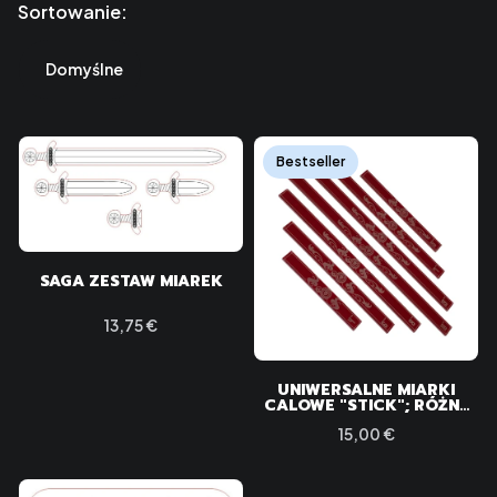
Lista produktów
Sortowanie:
Domyślne
Bestseller
SAGA ZESTAW MIAREK
Cena
13,75 €
UNIWERSALNE MIARKI
CALOWE "STICK"; RÓŻNE
ZESTAWY I POJEDYNCZE
Cena
15,00 €
DŁUGOŚCI