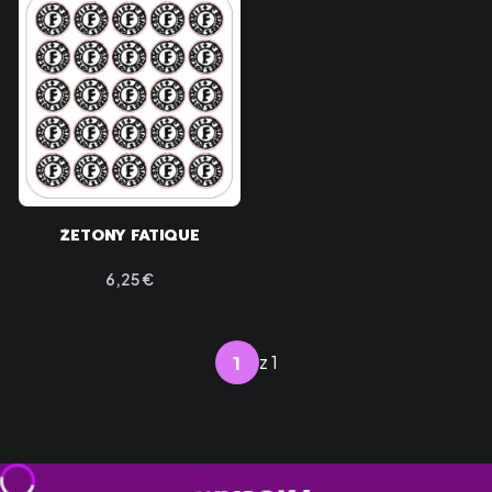
ŻETONY FATIQUE
Cena
6,25 €
z 1