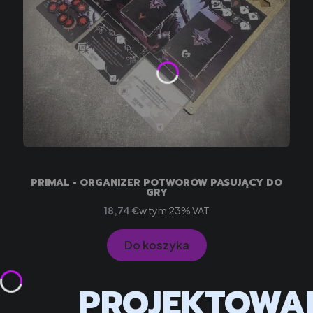
PRIMAL - ORGANIZER POTWORÓW PASUJĄCY DO
GRY
Cena brutto
w tym %s VAT
18,74 €
w tym
23%
VAT
Do koszyka
PROJEKTOWA