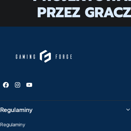
PRZEZ GRAC
Linki w stopce
Regulaminy
Regulaminy