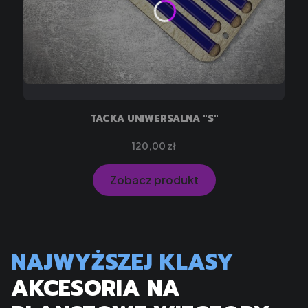
TACKA UNIWERSALNA "S"
Cena
120,00 zł
Zobacz produkt
NAJWYŻSZEJ KLASY
AKCESORIA NA