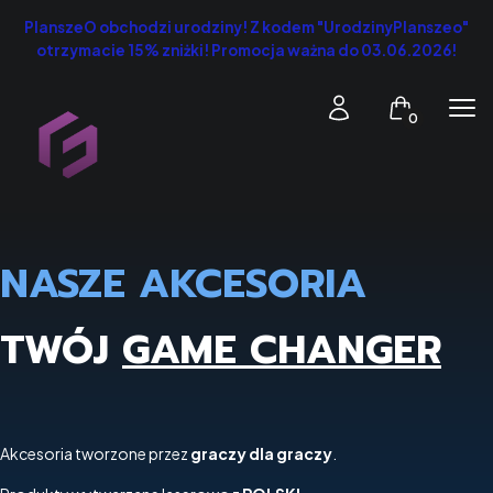
PlanszeO obchodzi urodziny! Z kodem "UrodzinyPlanszeo"
otrzymacie 15% zniżki! Promocja ważna do 03.06.2026!
Produkty w k
Zaloguj się
Koszyk
Men
NASZE AKCESORIA
TWÓJ
GAME CHANGER
Akcesoria tworzone przez
graczy dla graczy
.