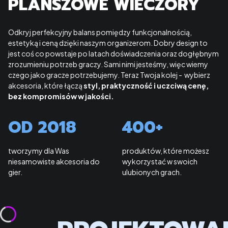
PLANSZOWE WIECZORY
Odkryj perfekcyjny balans pomiędzy funkcjonalnością,
estetyką i ceną dzięki naszym organizerom. Dobry design to
jest coś co powstaje po latach doświadczenia oraz dogłębnym
zrozumieniu potrzeb graczy. Sami nimi jesteśmy, więc wiemy
czego jako gracze potrzebujemy. Teraz Twoja kolej - wybierz
akcesoria, które łączą
styl, praktyczność i uczciwą cenę,
bez kompromisów w jakości.
OD 2018
400+
tworzymy dla Was
produktów, które możesz
niesamowiste akcesoria do
wykorzystać w swoich
gier.
ulubionych grach.